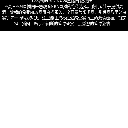
Copyright © 2024 24直播网 版权所有
⭐️夏日⭐24直播网是您观看NBA直播的绝佳选择。我们专注于提供高
清、流畅的免费NBA赛事直播服务，全面覆盖常规赛、季后赛乃至总决
赛等每一场精彩对决。这里能让您零延迟感受赛场上的激情碰撞。锁定
24直播网，畅享不间断的篮球盛宴，点燃您的篮球激情！