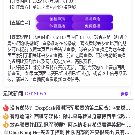
【开赛时间】2026年07月09日 01:00
【对阵双方】前进之鹰VS阿尔梅勒城
全程直播
高清直连
【直播信号】
体育直播
免费直播
【赛事说明】北京时间2026年07月09日 01:00，球会友谊【前进之
鹰VS阿尔梅勒城】直播准时在线播放，喜欢看球会友谊比赛的朋
友可以提前收藏本页面以免错过直播。球会友谊直播还为您在本
页面索引了相关球会友谊直播、前进之鹰直播、阿尔梅勒城直播
的近期比赛列表以及两队历史交锋、两队赛程。
【友好提示】部分比赛将在赛前更新，可能需要您在比赛前再刷
新查看。 如果本页面比赛已经过期已经过期，或者以上信号都无
效，请进入24直播网查看最新直播信号。
HOT NEWS
足球新闻
更多
没有逆转？ DeepSeek预测冠军联赛的第二回合：4支球队在第一回合中获胜 枪手输了
1
有奇迹吗？西班牙媒体：除非皇马转过身赢得西甲或欧洲冠军
2
放弃联赛并赶到冠军联赛？阿森纳没有希望赢得英超杯 赢得欧洲冠军的可能性
3
4
Choi Kang-Hee失去了控制 团队内部的冲突很突出 只有一个人可以从水火中拯救崔孔