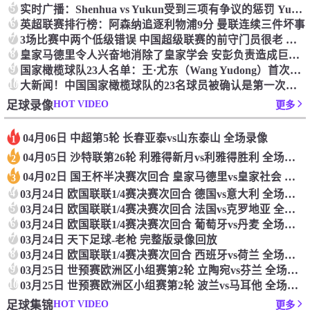
5
实时广播：Shenhua vs Yukun受到三项有争议的惩罚 Yukun将向中国足球联合会提出投诉
6
英超联赛排行榜：阿森纳追逐利物浦9分 曼联连续三件坏事
7
3场比赛中两个低级错误 中国超级联赛的前守门员很老 是时候让位了 最好的继任者出现
8
皇家马德里令人兴奋地消除了皇家学会 安彭负责造成巨大的灾难！
9
国家橄榄球队23人名单：王·尤东（Wang Yudong）首次被选为第11名 塞吉尼奥（Serginho）在名单上
10
大新闻！中国国家橄榄球队的23名球员被确认是第一次进入阵容
HOT VIDEO
足球录像
更多
04月06日 中超第5轮 长春亚泰vs山东泰山 全场录像
1
04月05日 沙特联第26轮 利雅得新月vs利雅得胜利 全场录像
2
04月02日 国王杯半决赛次回合 皇家马德里vs皇家社会 全场录像
3
4
03月24日 欧国联联1/4赛决赛次回合 德国vs意大利 全场录像回放
5
03月24日 欧国联联1/4赛决赛次回合 法国vs克罗地亚 全场录像回放
6
03月24日 欧国联联1/4赛决赛次回合 葡萄牙vs丹麦 全场录像回放
7
03月24日 天下足球-老枪 完整版录像回放
8
03月24日 欧国联联1/4赛决赛次回合 西班牙vs荷兰 全场录像回放
9
03月25日 世预赛欧洲区小组赛第2轮 立陶宛vs芬兰 全场录像回放
10
03月25日 世预赛欧洲区小组赛第2轮 波兰vs马耳他 全场录像回放
HOT VIDEO
足球集锦
更多