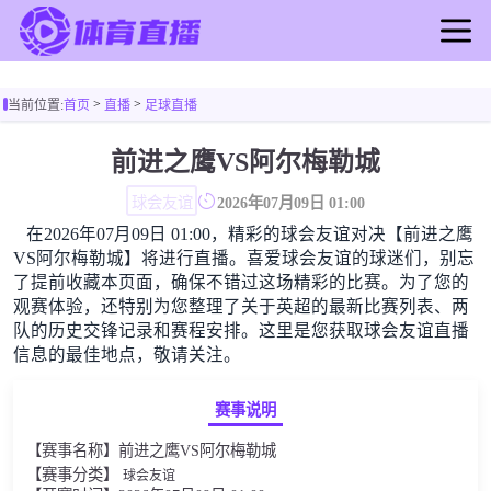
首页
>
>
当前位置:
首页
直播
足球直播
足球直播
篮球直播
前进之鹰VS阿尔梅勒城
足球录像
球会友谊
2026年07月09日 01:00
篮球录像
在2026年07月09日 01:00，精彩的球会友谊对决【前进之鹰
足球新闻
VS阿尔梅勒城】将进行直播。喜爱球会友谊的球迷们，别忘
篮球新闻
了提前收藏本页面，确保不错过这场精彩的比赛。为了您的
观赛体验，还特别为您整理了关于英超的最新比赛列表、两
队的历史交锋记录和赛程安排。这里是您获取球会友谊直播
信息的最佳地点，敬请关注。
赛事说明
【赛事名称】前进之鹰VS阿尔梅勒城
【赛事分类】
球会友谊