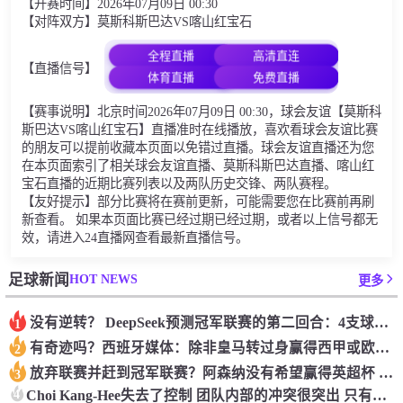
【开赛时间】2026年07月09日 00:30
【对阵双方】莫斯科斯巴达VS喀山红宝石
全程直播
高清直连
【直播信号】
体育直播
免费直播
【赛事说明】北京时间2026年07月09日 00:30，球会友谊【莫斯科
斯巴达VS喀山红宝石】直播准时在线播放，喜欢看球会友谊比赛
的朋友可以提前收藏本页面以免错过直播。球会友谊直播还为您
在本页面索引了相关球会友谊直播、莫斯科斯巴达直播、喀山红
宝石直播的近期比赛列表以及两队历史交锋、两队赛程。
【友好提示】部分比赛将在赛前更新，可能需要您在比赛前再刷
新查看。 如果本页面比赛已经过期已经过期，或者以上信号都无
效，请进入24直播网查看最新直播信号。
HOT NEWS
足球新闻
更多
没有逆转？ DeepSeek预测冠军联赛的第二回合：4支球队在第一回合中获胜 枪手输了
1
有奇迹吗？西班牙媒体：除非皇马转过身赢得西甲或欧洲冠军
2
放弃联赛并赶到冠军联赛？阿森纳没有希望赢得英超杯 赢得欧洲冠军的可能性
3
4
Choi Kang-Hee失去了控制 团队内部的冲突很突出 只有一个人可以从水火中拯救崔孔