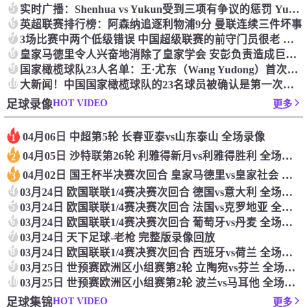
5
实时广播：Shenhua vs Yukun受到三项有争议的惩罚 Yukun将向中国足球联合会提出投诉
6
英超联赛排行榜：阿森纳追逐利物浦9分 曼联连续三件坏事
7
3场比赛中两个低级错误 中国超级联赛的前守门员很老 是时候让位了 最好的继任者出现
8
皇家马德里令人兴奋地消除了皇家学会 安彭负责造成巨大的灾难！
9
国家橄榄球队23人名单：王·尤东（Wang Yudong）首次被选为第11名 塞吉尼奥（Serginho）在名单上
10
大新闻！中国国家橄榄球队的23名球员被确认是第一次进入阵容
HOT VIDEO
足球录像
更多
04月06日 中超第5轮 长春亚泰vs山东泰山 全场录像
1
04月05日 沙特联第26轮 利雅得新月vs利雅得胜利 全场录像
2
04月02日 国王杯半决赛次回合 皇家马德里vs皇家社会 全场录像
3
4
03月24日 欧国联联1/4赛决赛次回合 德国vs意大利 全场录像回放
5
03月24日 欧国联联1/4赛决赛次回合 法国vs克罗地亚 全场录像回放
6
03月24日 欧国联联1/4赛决赛次回合 葡萄牙vs丹麦 全场录像回放
7
03月24日 天下足球-老枪 完整版录像回放
8
03月24日 欧国联联1/4赛决赛次回合 西班牙vs荷兰 全场录像回放
9
03月25日 世预赛欧洲区小组赛第2轮 立陶宛vs芬兰 全场录像回放
10
03月25日 世预赛欧洲区小组赛第2轮 波兰vs马耳他 全场录像回放
HOT VIDEO
足球集锦
更多