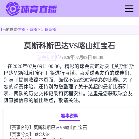
首页
>
>
当前位置:
首页
直播
足球直播
足球直播
篮球直播
莫斯科斯巴达VS喀山红宝石
足球录像
球会友谊
2026年07月09日 00:30
篮球录像
在2026年07月09日 00:30，精彩的球会友谊对决【莫斯科斯
足球新闻
巴达VS喀山红宝石】将进行直播。喜爱球会友谊的球迷们，
篮球新闻
别忘了提前收藏本页面，确保不错过这场精彩的比赛。为了
您的观赛体验，还特别为您整理了关于英超的最新比赛列
表、两队的历史交锋记录和赛程安排。这里是您获取球会友
谊直播信息的最佳地点，敬请关注。
赛事说明
【赛事名称】莫斯科斯巴达VS喀山红宝石
【赛事分类】
球会友谊