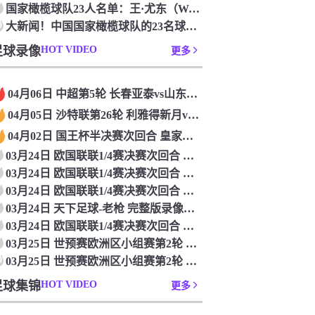
国家橄榄球队23人名单：王·尤东（Wang Yudong）首次被选为第11名 塞吉尼奥（Serginho）在名单上
0
大新闻！中国国家橄榄球队的23名球员被确认是第一次进入阵容
足球录像
HOT VIDEO
更多
04月06日 中超第5轮 长春亚泰vs山东泰山 全场录像
04月05日 沙特联第26轮 利雅得新月vs利雅得胜利 全场录像
04月02日 国王杯半决赛次回合 皇家马德里vs皇家社会 全场录像
03月24日 欧国联联1/4赛决赛次回合 德国vs意大利 全场录像回放
03月24日 欧国联联1/4赛决赛次回合 法国vs克罗地亚 全场录像回放
03月24日 欧国联联1/4赛决赛次回合 葡萄牙vs丹麦 全场录像回放
03月24日 天下足球-老枪 完整版录像回放
03月24日 欧国联联1/4赛决赛次回合 西班牙vs荷兰 全场录像回放
03月25日 世预赛欧洲区小组赛第2轮 立陶宛vs芬兰 全场录像回放
0
03月25日 世预赛欧洲区小组赛第2轮 波兰vs马耳他 全场录像回放
足球集锦
HOT VIDEO
更多