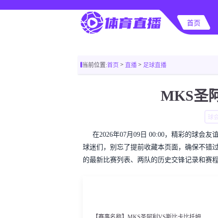
首页
>
>
当前位置:
首页
直播
足球直播
MKS圣
球
在2026年07月09日 00:00，精彩
球迷们，别忘了提前收藏本页面，确保不错
的最新比赛列表、两队的历史交锋记录和赛
【赛事名称】MKS圣阿利VS斯比卡比托姆