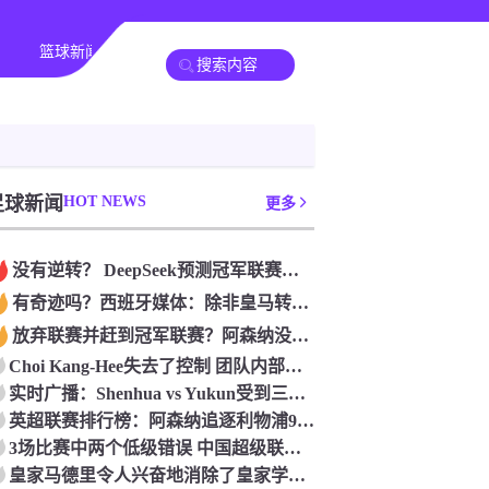
篮球新闻
足球新闻
HOT NEWS
更多
没有逆转？ DeepSeek预测冠军联赛的第二回合：4支球队在第一回合中获胜 枪手输了
有奇迹吗？西班牙媒体：除非皇马转过身赢得西甲或欧洲冠军
放弃联赛并赶到冠军联赛？阿森纳没有希望赢得英超杯 赢得欧洲冠军的可能性
Choi Kang-Hee失去了控制 团队内部的冲突很突出 只有一个人可以从水火中拯救崔孔
实时广播：Shenhua vs Yukun受到三项有争议的惩罚 Yukun将向中国足球联合会提出投诉
英超联赛排行榜：阿森纳追逐利物浦9分 曼联连续三件坏事
3场比赛中两个低级错误 中国超级联赛的前守门员很老 是时候让位了 最好的继任者出现
皇家马德里令人兴奋地消除了皇家学会 安彭负责造成巨大的灾难！