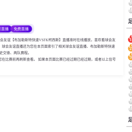
9
1
育直播
免费直播
1
30，球会友谊【布加勒斯特快速VSFK柯西斯】直播准时在线播放，喜欢看球会友
。球会友谊直播还为您在本页面索引了相关球会友谊直播、布加勒斯特快速
2
历史交锋、两队赛程。
3
您在比赛前再刷新查看。 如果本页面比赛已经过期已经过期，或者以上信号
4
5
6
7
8
9
1