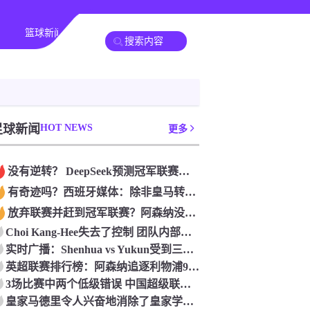
篮球新闻
足球新闻
HOT NEWS
更多
没有逆转？ DeepSeek预测冠军联赛的第二回合：4支球队在第一回合中获胜 枪手输了
有奇迹吗？西班牙媒体：除非皇马转过身赢得西甲或欧洲冠军
放弃联赛并赶到冠军联赛？阿森纳没有希望赢得英超杯 赢得欧洲冠军的可能性
Choi Kang-Hee失去了控制 团队内部的冲突很突出 只有一个人可以从水火中拯救崔孔
实时广播：Shenhua vs Yukun受到三项有争议的惩罚 Yukun将向中国足球联合会提出投诉
英超联赛排行榜：阿森纳追逐利物浦9分 曼联连续三件坏事
3场比赛中两个低级错误 中国超级联赛的前守门员很老 是时候让位了 最好的继任者出现
皇家马德里令人兴奋地消除了皇家学会 安彭负责造成巨大的灾难！