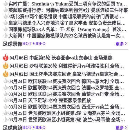
5
实时广播：Shenhua vs Yukun受到三项有争议的惩罚 Yukun将向中国足球联合会提出投诉
6
英超联赛排行榜：阿森纳追逐利物浦9分 曼联连续三件坏事
7
3场比赛中两个低级错误 中国超级联赛的前守门员很老 是时候让位了 最好的继任者出现
8
皇家马德里令人兴奋地消除了皇家学会 安彭负责造成巨大的灾难！
9
国家橄榄球队23人名单：王·尤东（Wang Yudong）首次被选为第11名 塞吉尼奥（Serginho）在名单上
10
大新闻！中国国家橄榄球队的23名球员被确认是第一次进入阵容
HOT VIDEO
足球录像
更多
04月06日 中超第5轮 长春亚泰vs山东泰山 全场录像
1
04月05日 沙特联第26轮 利雅得新月vs利雅得胜利 全场录像
2
04月02日 国王杯半决赛次回合 皇家马德里vs皇家社会 全场录像
3
4
03月24日 欧国联联1/4赛决赛次回合 德国vs意大利 全场录像回放
5
03月24日 欧国联联1/4赛决赛次回合 法国vs克罗地亚 全场录像回放
6
03月24日 欧国联联1/4赛决赛次回合 葡萄牙vs丹麦 全场录像回放
7
03月24日 天下足球-老枪 完整版录像回放
8
03月24日 欧国联联1/4赛决赛次回合 西班牙vs荷兰 全场录像回放
9
03月25日 世预赛欧洲区小组赛第2轮 立陶宛vs芬兰 全场录像回放
10
03月25日 世预赛欧洲区小组赛第2轮 波兰vs马耳他 全场录像回放
HOT VIDEO
足球集锦
更多