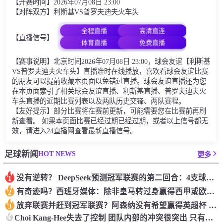
【开赛时间】2026年07月08日 23:00
【对阵双方】利斯基VS普罗夫迪夫火车头
全程直播
高清直连
【直播信号】
体育直播
免费直播
【赛事说明】北京时间2026年07月08日 23:00，球会友谊【利斯基
VS普罗夫迪夫火车头】直播准时在线播放，喜欢看球会友谊比赛
的朋友可以提前收藏本页面以免错过直播。球会友谊直播还为您
在本页面索引了相关球会友谊直播、利斯基直播、普罗夫迪夫火
车头直播的近期比赛列表以及两队历史交锋、两队赛程。
【友好提示】部分比赛将在赛前更新，可能需要您在比赛前再刷
新查看。 如果本页面比赛已经过期已经过期，或者以上信号都无
效，请进入24直播网查看最新直播信号。
HOT NEWS
足球新闻
更多
没有逆转？ DeepSeek预测冠军联赛的第二回合：4支球队在第一回合中获胜 枪手输了
1
有奇迹吗？西班牙媒体：除非皇马转过身赢得西甲或欧洲冠军
2
放弃联赛并赶到冠军联赛？阿森纳没有希望赢得英超杯 赢得欧洲冠军的可能性
3
4
Choi Kang-Hee失去了控制 团队内部的冲突很突出 只有一个人可以从水火中拯救崔孔