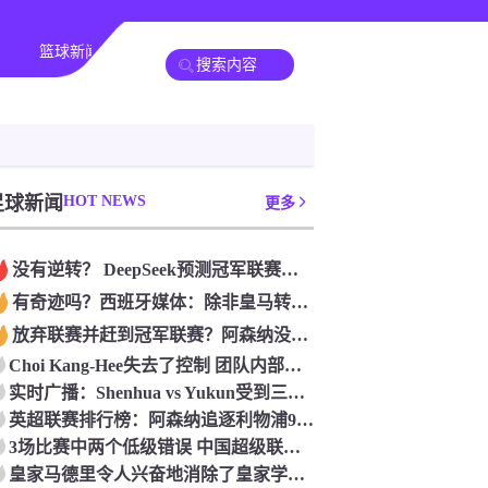
篮球新闻
足球新闻
HOT NEWS
更多
没有逆转？ DeepSeek预测冠军联赛的第二回合：4支球队在第一回合中获胜 枪手输了
有奇迹吗？西班牙媒体：除非皇马转过身赢得西甲或欧洲冠军
放弃联赛并赶到冠军联赛？阿森纳没有希望赢得英超杯 赢得欧洲冠军的可能性
Choi Kang-Hee失去了控制 团队内部的冲突很突出 只有一个人可以从水火中拯救崔孔
实时广播：Shenhua vs Yukun受到三项有争议的惩罚 Yukun将向中国足球联合会提出投诉
英超联赛排行榜：阿森纳追逐利物浦9分 曼联连续三件坏事
3场比赛中两个低级错误 中国超级联赛的前守门员很老 是时候让位了 最好的继任者出现
皇家马德里令人兴奋地消除了皇家学会 安彭负责造成巨大的灾难！