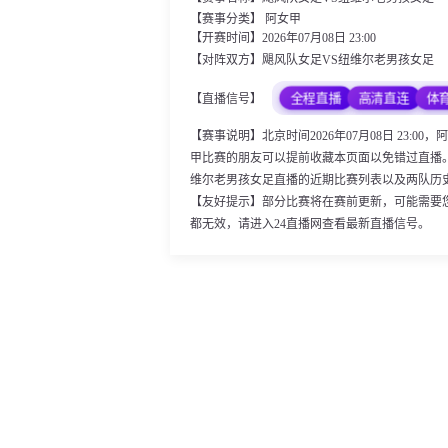
【赛事分类】
阿女甲
【开赛时间】2026年07月08日 23:00
【对阵双方】飓风队女足VS纽维尔老男孩女足
全程直播
高清直连
体
【直播信号】
【赛事说明】北京时间2026年07月08日 23
甲比赛的朋友可以提前收藏本页面以免错过直播
维尔老男孩女足直播的近期比赛列表以及两队历
【友好提示】部分比赛将在赛前更新，可能需要
都无效，请进入24直播网查看最新直播信号。