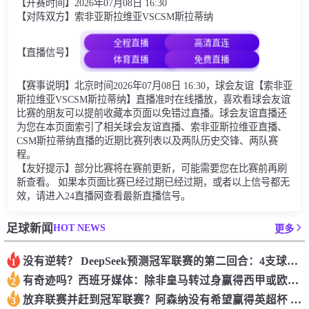
【开赛时间】2026年07月08日 16:30
【对阵双方】索非亚斯拉维亚VSCSM斯拉蒂纳
全程直播
高清直连
【直播信号】
体育直播
免费直播
【赛事说明】北京时间2026年07月08日 16:30，球会友谊【索非亚
斯拉维亚VSCSM斯拉蒂纳】直播准时在线播放，喜欢看球会友谊
比赛的朋友可以提前收藏本页面以免错过直播。球会友谊直播还
为您在本页面索引了相关球会友谊直播、索非亚斯拉维亚直播、
CSM斯拉蒂纳直播的近期比赛列表以及两队历史交锋、两队赛
程。
【友好提示】部分比赛将在赛前更新，可能需要您在比赛前再刷
新查看。 如果本页面比赛已经过期已经过期，或者以上信号都无
效，请进入24直播网查看最新直播信号。
HOT NEWS
足球新闻
更多
没有逆转？ DeepSeek预测冠军联赛的第二回合：4支球队在第一回合中获胜 枪手输了
1
有奇迹吗？西班牙媒体：除非皇马转过身赢得西甲或欧洲冠军
2
放弃联赛并赶到冠军联赛？阿森纳没有希望赢得英超杯 赢得欧洲冠军的可能性
3