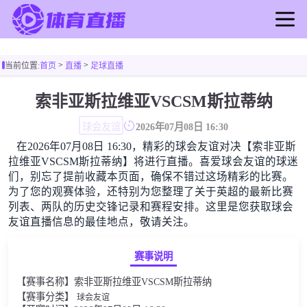
首页
>
>
当前位置:
首页
直播
足球直播
足球直播
篮球直播
索非亚斯拉维亚VSCSM斯拉蒂纳
足球录像
球会友谊
2026年07月08日 16:30
篮球录像
在2026年07月08日 16:30，精彩的球会友谊对决【索非亚斯
足球新闻
拉维亚VSCSM斯拉蒂纳】将进行直播。喜爱球会友谊的球迷
篮球新闻
们，别忘了提前收藏本页面，确保不错过这场精彩的比赛。
为了您的观赛体验，还特别为您整理了关于英超的最新比赛
列表、两队的历史交锋记录和赛程安排。这里是您获取球会
友谊直播信息的最佳地点，敬请关注。
赛事说明
【赛事名称】索非亚斯拉维亚VSCSM斯拉蒂纳
【赛事分类】
球会友谊