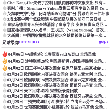
4
Choi Kang-Hee失去了控制 团队内部的冲突很突出 只有一个人可以从水火中拯救崔孔
5
实时广播：Shenhua vs Yukun受到三项有争议的惩罚 Yukun将向中国足球联合会提出投诉
6
英超联赛排行榜：阿森纳追逐利物浦9分 曼联连续三件坏事
7
3场比赛中两个低级错误 中国超级联赛的前守门员很老 是时候让位了 最好的继任者出现
8
皇家马德里令人兴奋地消除了皇家学会 安彭负责造成巨大的灾难！
9
国家橄榄球队23人名单：王·尤东（Wang Yudong）首次被选为第11名 塞吉尼奥（Serginho）在名单上
10
大新闻！中国国家橄榄球队的23名球员被确认是第一次进入阵容
HOT VIDEO
足球录像
更多
04月06日 中超第5轮 长春亚泰vs山东泰山 全场录像
1
04月05日 沙特联第26轮 利雅得新月vs利雅得胜利 全场录像
2
04月02日 国王杯半决赛次回合 皇家马德里vs皇家社会 全场录像
3
4
03月24日 欧国联联1/4赛决赛次回合 德国vs意大利 全场录像回放
5
03月24日 欧国联联1/4赛决赛次回合 法国vs克罗地亚 全场录像回放
6
03月24日 欧国联联1/4赛决赛次回合 葡萄牙vs丹麦 全场录像回放
7
03月24日 天下足球-老枪 完整版录像回放
8
03月24日 欧国联联1/4赛决赛次回合 西班牙vs荷兰 全场录像回放
9
03月25日 世预赛欧洲区小组赛第2轮 立陶宛vs芬兰 全场录像回放
10
03月25日 世预赛欧洲区小组赛第2轮 波兰vs马耳他 全场录像回放