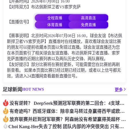
【开赛时间】2026年07月08日 16:00
【对阵双方】布达佩斯捍卫者VS索罗克萨
全程直播
高清直连
【直播信号】
体育直播
免费直播
【赛事说明】北京时间2026年07月08日 16:00，球会友谊【布达佩
斯捍卫者VS索罗克萨】直播准时在线播放，喜欢看球会友谊比赛
的朋友可以提前收藏本页面以免错过直播。球会友谊直播还为您
在本页面索引了相关球会友谊直播、布达佩斯捍卫者直播、索罗
克萨直播的近期比赛列表以及两队历史交锋、两队赛程。
【友好提示】部分比赛将在赛前更新，可能需要您在比赛前再刷
新查看。 如果本页面比赛已经过期已经过期，或者以上信号都无
效，请进入24直播网查看最新直播信号。
HOT NEWS
足球新闻
更多
没有逆转？ DeepSeek预测冠军联赛的第二回合：4支球队在第一回合中获胜 枪手输了
1
有奇迹吗？西班牙媒体：除非皇马转过身赢得西甲或欧洲冠军
2
放弃联赛并赶到冠军联赛？阿森纳没有希望赢得英超杯 赢得欧洲冠军的可能性
3
4
Choi Kang-Hee失去了控制 团队内部的冲突很突出 只有一个人可以从水火中拯救崔孔