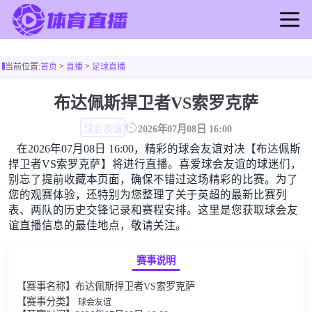
首页
>
>
当前位置:
首页
直播
足球直播
足球直播
篮球直播
布达佩斯捍卫者VS索罗克萨
足球录像
球会友谊
2026年07月08日 16:00
篮球录像
在2026年07月08日 16:00，精彩的球会友谊对决【布达佩斯
足球新闻
捍卫者VS索罗克萨】将进行直播。喜爱球会友谊的球迷们，
篮球新闻
别忘了提前收藏本页面，确保不错过这场精彩的比赛。为了
您的观赛体验，还特别为您整理了关于英超的最新比赛列
表、两队的历史交锋记录和赛程安排。这里是您获取球会友
谊直播信息的最佳地点，敬请关注。
赛事说明
【赛事名称】布达佩斯捍卫者VS索罗克萨
【赛事分类】
球会友谊