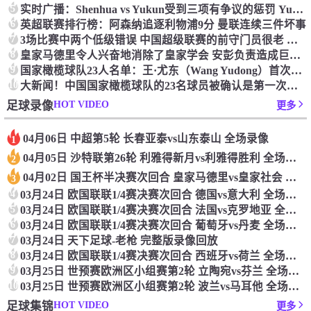
5
实时广播：Shenhua vs Yukun受到三项有争议的惩罚 Yukun将向中国足球联合会提出投诉
6
英超联赛排行榜：阿森纳追逐利物浦9分 曼联连续三件坏事
7
3场比赛中两个低级错误 中国超级联赛的前守门员很老 是时候让位了 最好的继任者出现
8
皇家马德里令人兴奋地消除了皇家学会 安彭负责造成巨大的灾难！
9
国家橄榄球队23人名单：王·尤东（Wang Yudong）首次被选为第11名 塞吉尼奥（Serginho）在名单上
10
大新闻！中国国家橄榄球队的23名球员被确认是第一次进入阵容
HOT VIDEO
足球录像
更多
04月06日 中超第5轮 长春亚泰vs山东泰山 全场录像
1
04月05日 沙特联第26轮 利雅得新月vs利雅得胜利 全场录像
2
04月02日 国王杯半决赛次回合 皇家马德里vs皇家社会 全场录像
3
4
03月24日 欧国联联1/4赛决赛次回合 德国vs意大利 全场录像回放
5
03月24日 欧国联联1/4赛决赛次回合 法国vs克罗地亚 全场录像回放
6
03月24日 欧国联联1/4赛决赛次回合 葡萄牙vs丹麦 全场录像回放
7
03月24日 天下足球-老枪 完整版录像回放
8
03月24日 欧国联联1/4赛决赛次回合 西班牙vs荷兰 全场录像回放
9
03月25日 世预赛欧洲区小组赛第2轮 立陶宛vs芬兰 全场录像回放
10
03月25日 世预赛欧洲区小组赛第2轮 波兰vs马耳他 全场录像回放
HOT VIDEO
足球集锦
更多