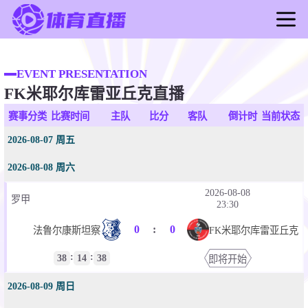
首页
足球直播
EVENT PRESENTATION
FK米耶尔库雷亚丘克直播
篮球直播
足球录像
赛事分类
比赛时间
主队
比分
客队
倒计时
当前状态
篮球录像
2026-08-07 周五
足球新闻
2026-08-08 周六
篮球新闻
2026-08-08
罗甲
23:30
0
:
0
法鲁尔康斯坦察
FK米耶尔库雷亚丘克
:
:
38
14
38
即将开始
2026-08-09 周日