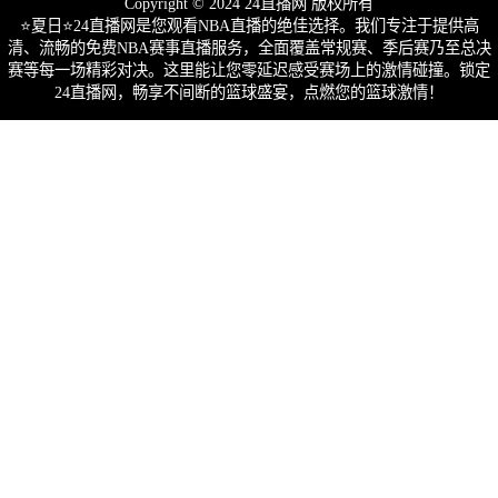
Copyright © 2024 24直播网 版权所有
⭐️夏日⭐24直播网是您观看NBA直播的绝佳选择。我们专注于提供高
清、流畅的免费NBA赛事直播服务，全面覆盖常规赛、季后赛乃至总决
赛等每一场精彩对决。这里能让您零延迟感受赛场上的激情碰撞。锁定
24直播网，畅享不间断的篮球盛宴，点燃您的篮球激情！