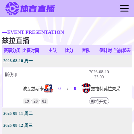
首页
足球直播
EVENT PRESENTATION
兹拉直播
篮球直播
足球录像
赛事分类
比赛时间
主队
比分
客队
倒计时
当前状态
篮球录像
2026-08-10 周一
足球新闻
2026-08-10
斯伐甲
篮球新闻
23:00
0
:
0
波瓦兹斯卡
兹拉特莫拉夫采
:
:
19
28
02
即将开始
2026-08-11 周二
2026-08-12 周三