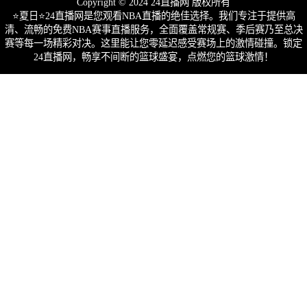
Copyright © 2024 24直播网 版权所有
⭐️夏日⭐24直播网是您观看NBA直播的绝佳选择。我们专注于提供高
清、流畅的免费NBA赛事直播服务，全面覆盖常规赛、季后赛乃至总决
赛等每一场精彩对决。这里能让您零延迟感受赛场上的激情碰撞。锁定
24直播网，畅享不间断的篮球盛宴，点燃您的篮球激情！