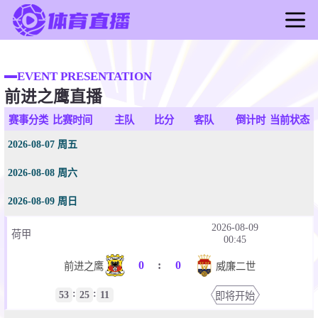
首页
足球直播
EVENT PRESENTATION
前进之鹰直播
篮球直播
足球录像
赛事分类
比赛时间
主队
比分
客队
倒计时
当前状态
篮球录像
2026-08-07 周五
足球新闻
2026-08-08 周六
篮球新闻
2026-08-09 周日
2026-08-09
荷甲
00:45
0
:
0
前进之鹰
威廉二世
:
:
53
25
11
即将开始