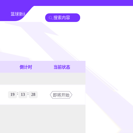
篮球新闻
倒计时
当前状态
:
:
19
13
28
即将开始