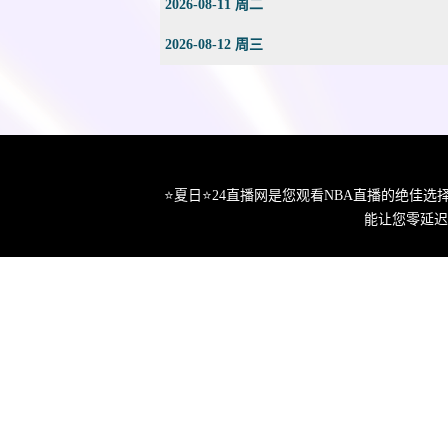
2026-08-11 周二
2026-08-12 周三
⭐️夏日⭐24直播网是您观看NBA直播的绝
能让您零延迟