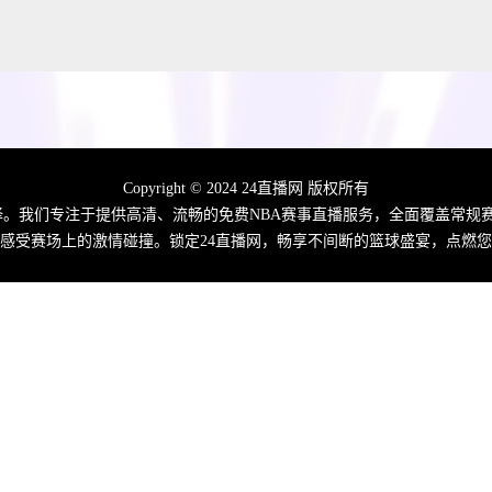
Copyright © 2024 24直播网 版权所有
佳选择。我们专注于提供高清、流畅的免费NBA赛事直播服务，全面覆盖常
感受赛场上的激情碰撞。锁定24直播网，畅享不间断的篮球盛宴，点燃