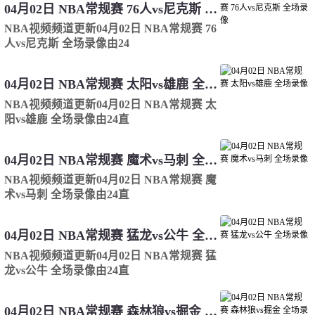
04月02日 NBA常规赛 76人vs尼克斯 全场录像
NBA视频频道更新04月02日 NBA常规赛 76
人vs尼克斯 全场录像由24
04月02日 NBA常规赛 太阳vs雄鹿 全场录像
NBA视频频道更新04月02日 NBA常规赛 太
阳vs雄鹿 全场录像由24直
04月02日 NBA常规赛 魔术vs马刺 全场录像
NBA视频频道更新04月02日 NBA常规赛 魔
术vs马刺 全场录像由24直
04月02日 NBA常规赛 猛龙vs公牛 全场录像
NBA视频频道更新04月02日 NBA常规赛 猛
龙vs公牛 全场录像由24直
04月02日 NBA常规赛 森林狼vs掘金 全场录像