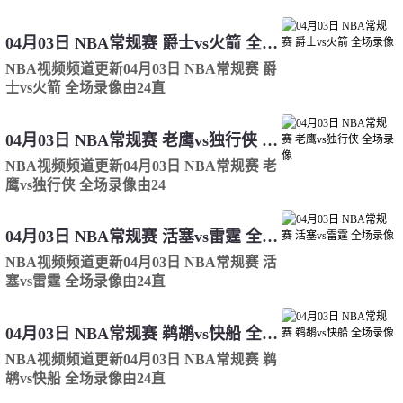
04月03日 NBA常规赛 爵士vs火箭 全场录像
NBA视频频道更新04月03日 NBA常规赛 爵
士vs火箭 全场录像由24直
04月03日 NBA常规赛 老鹰vs独行侠 全场录像
NBA视频频道更新04月03日 NBA常规赛 老
鹰vs独行侠 全场录像由24
04月03日 NBA常规赛 活塞vs雷霆 全场录像
NBA视频频道更新04月03日 NBA常规赛 活
塞vs雷霆 全场录像由24直
04月03日 NBA常规赛 鹈鹕vs快船 全场录像
NBA视频频道更新04月03日 NBA常规赛 鹈
鹕vs快船 全场录像由24直