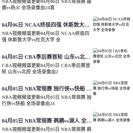
NBA视频频道更新04月06日 NBA常规赛 雄
鹿vs热火 全场录像由24直
04月06日 NCAA终极四强 休斯敦大学vs杜克大学 全场录像
NBA视频频道更新04月06日 NCAA终极四
强 休斯敦大学vs杜克大学 全
04月05日 CBA季后赛首轮 山东vs北控 全场录像
CBA视频频道更新04月05日 CBA季后赛首
轮 山东vs北控 全场录像由2
04月05日 NBA常规赛 独行侠vs快船 全场录像
NBA视频频道更新04月05日 NBA常规赛 独
行侠vs快船 全场录像由24
04月05日 NBA常规赛 鹈鹕vs湖人 全场录像
NBA视频频道更新04月05日 NBA常规赛 鹈