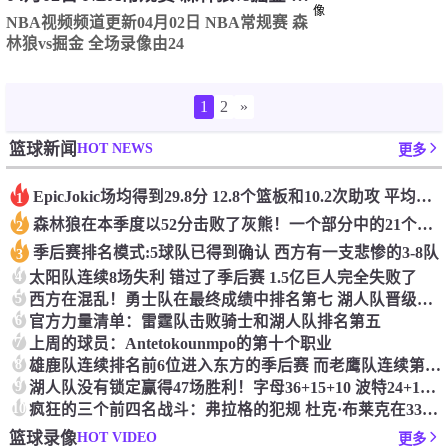
NBA视频频道更新04月02日 NBA常规赛 森
林狼vs掘金 全场录像由24
1
2
»
HOT NEWS
篮球新闻
更多
Epic️Jokic场均得到29.8分 12.8个篮板和10.2次助攻 平均三双很容易吗？
1
森林狼在本季度以52分击败了灰熊！一个部分中的21个中有18个！骑着摇头丸的战士第六 湖船不舒服
2
季后赛排名模式:5球队已得到确认 西方有一支悲惨的3-8队
3
4
太阳队连续8场失利 错过了季后赛 1.5亿巨人完全失败了
5
西方在混乱！勇士队在最终成绩中排名第七 湖人队晋级季后赛 火箭向快船送了礼物
6
官方力量清单：雷霆队击败骑士和湖人队排名第五
7
上周的球员：Antetokounmpo的第十个职业
8
雄鹿队连续排名前6位进入东方的季后赛 而老鹰队连续第四年在季后赛中踢球
9
湖人队没有锁定赢得47场胜利！字母36+15+10 波特24+12+8 42胜利以锁定季后赛
10
疯狂的三个前四名战斗：弗拉格的犯规 杜克·布莱克在33秒的惊喜中出现了
HOT VIDEO
篮球录像
更多