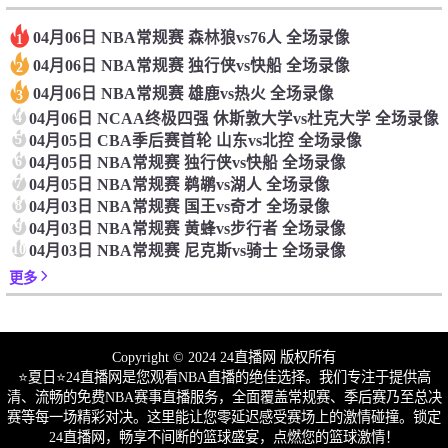
04月06日 NBA常规赛 森林狼vs76人 全场录像
1
04月06日 NBA常规赛 独行侠vs快船 全场录像
2
04月06日 NBA常规赛 雄鹿vs热火 全场录像
3
4
04月06日 NCAA终极四强 休斯敦大学vs杜克大学 全场录像
5
04月05日 CBA季后赛首轮 山东vs北控 全场录像
6
04月05日 NBA常规赛 独行侠vs快船 全场录像
7
04月05日 NBA常规赛 鹈鹕vs湖人 全场录像
8
04月03日 NBA常规赛 国王vs奇才 全场录像
9
04月03日 NBA常规赛 黄蜂vs步行者 全场录像
10
04月03日 NBA常规赛 尼克斯vs骑士 全场录像
更多
Copyright © 2024 24直播网 版权所有
⭐️夏日⭐24直播网是您观看NBA直播的绝佳选择。我们专注于提供高
清、流畅的免费NBA赛事直播服务，全面覆盖常规赛、季后赛乃至总决
赛等每一场精彩对决。这里能让您零延迟感受赛场上的激情碰撞。锁定
24直播网，畅享不间断的篮球盛宴，点燃您的篮球激情！