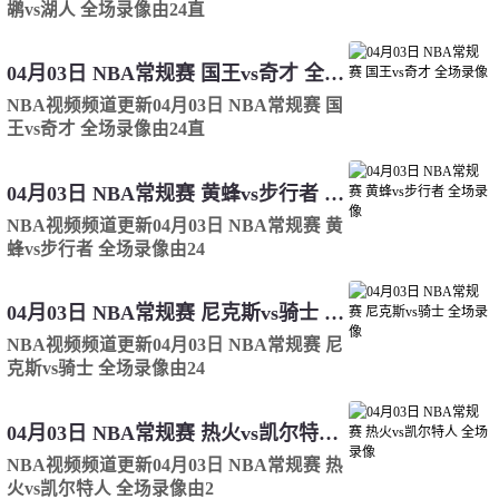
鹕vs湖人 全场录像由24直
04月03日 NBA常规赛 国王vs奇才 全场录像
NBA视频频道更新04月03日 NBA常规赛 国
王vs奇才 全场录像由24直
04月03日 NBA常规赛 黄蜂vs步行者 全场录像
NBA视频频道更新04月03日 NBA常规赛 黄
蜂vs步行者 全场录像由24
04月03日 NBA常规赛 尼克斯vs骑士 全场录像
NBA视频频道更新04月03日 NBA常规赛 尼
克斯vs骑士 全场录像由24
04月03日 NBA常规赛 热火vs凯尔特人 全场录像
NBA视频频道更新04月03日 NBA常规赛 热
火vs凯尔特人 全场录像由2