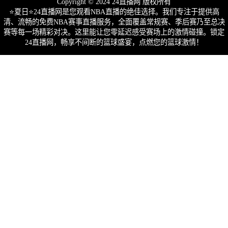
Copyright © 2024 24直播网 版权所有
⭐️夏日⭐24直播网是您观看NBA直播的绝佳选择。我们专注于提供高
清、流畅的免费NBA赛事直播服务，全面覆盖常规赛、季后赛乃至总决
赛等每一场精彩对决。这里能让您零延迟感受赛场上的激情碰撞。锁定
24直播网，畅享不间断的篮球盛宴，点燃您的篮球激情！