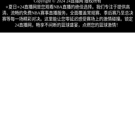
Copyright © 2024 24直播网 版权所有
⭐️夏日⭐24直播网是您观看NBA直播的绝佳选择。我们专注于提供高
清、流畅的免费NBA赛事直播服务，全面覆盖常规赛、季后赛乃至总决
赛等每一场精彩对决。这里能让您零延迟感受赛场上的激情碰撞。锁定
24直播网，畅享不间断的篮球盛宴，点燃您的篮球激情！